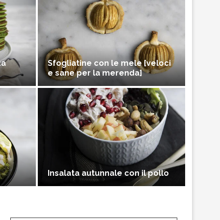
za
Sfogliatine con le mele [veloci
e sane per la merenda]
Insalata autunnale con il pollo