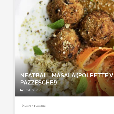
NEATBALL MASALA (POLPETTE V
PAZZESCHE!)
by
Col Cavolo
Home
»
romanzi