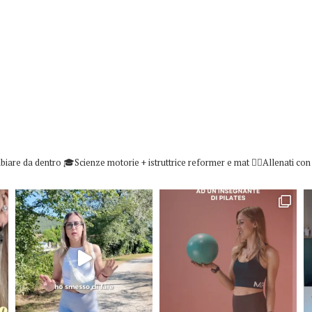
biare da dentro
🎓Scienze motorie + istruttrice reformer e mat
👇🏻Allenati co