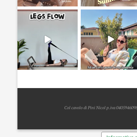
Col cavolo di Pini Nicol p.iva 0405946098