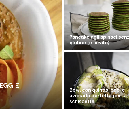
Pancake agli spinaci sen
glutine (e lievito)
EGGIE:
Bowl con quinoa, ceci e
avocado perfetta per la
schiscetta