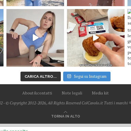
Segui su Instagram
CARICA ALTRO...
About&contatti
Note legali
Media kit
2 - © Copyright 2012-2026, All Rights Reserved ColCavolo.it Tutti i marchi ® 
TORNA IN ALTO