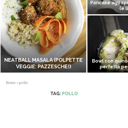
Pancake agli spi
(e l
NEATBALL MASALA (POLPETTE
Bowl con quino
VEGGIE: PAZZESCHE!)
perfetta per
Home
»
pollo
TAG:
POLLO