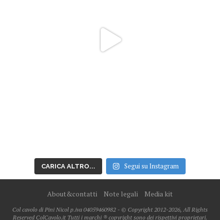
Segui su Instagram
CARICA ALTRO...
About&contatti
Note legali
Media kit
Col cavolo di Pini Nicol p.iva 04059460982 - © Copyright 2012-2026, All Rights
Reserved ColCavolo.it Tutti i marchi ® copyright sono dei rispettivi proprietari.