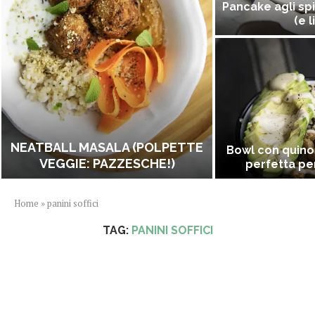
Pancake agli spi
(e l
NEATBALL MASALA (POLPETTE
Bowl con quino
VEGGIE: PAZZESCHE!)
perfetta per
Home
»
panini soffici
TAG:
PANINI SOFFICI