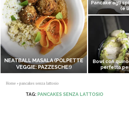
Pancake agli spi
(e l
NEATBALL MASALA (POLPETTE
Bowl con quino
VEGGIE: PAZZESCHE!)
perfetta per
Home
»
pancakes senza lattosio
TAG:
PANCAKES SENZA LATTOSIO