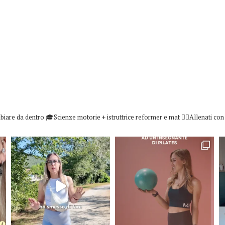
biare da dentro
🎓Scienze motorie + istruttrice reformer e mat
👇🏻Allenati co