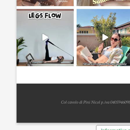
Col cavolo di Pini Nicol p.iva 0405946098