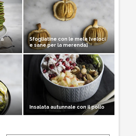
za
Sfogliatine con le mele [veloci
e sane per la merenda]
Insalata autunnale con il pollo