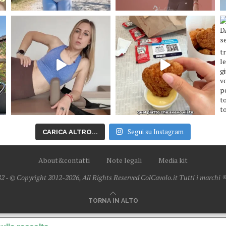
Segui su Instagram
CARICA ALTRO...
About&contatti
Note legali
Media kit
2 - © Copyright 2012-2026, All Rights Reserved ColCavolo.it Tutti i marchi ® 
TORNA IN ALTO