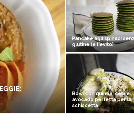
Pancake agli spinaci sen
glutine (e lievito)
EGGIE:
Bowl con quinoa, ceci e
avocado perfetta per la
schiscetta