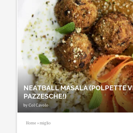
NEATBALL MASALA (POLPETTE V
PAZZESCHE!)
by
Col Cavolo
Home
»
miglio