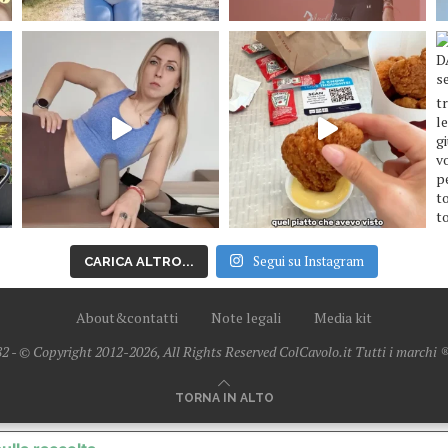
Segui su Instagram
CARICA ALTRO...
About&contatti
Note legali
Media kit
2 - © Copyright 2012-2026, All Rights Reserved ColCavolo.it Tutti i marchi ® 
TORNA IN ALTO