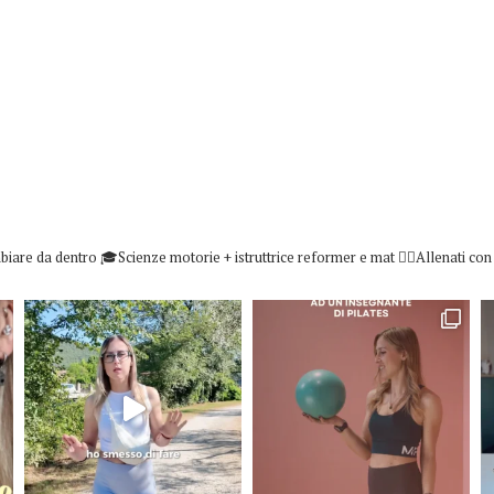
biare da dentro
🎓Scienze motorie + istruttrice reformer e mat
👇🏻Allenati co