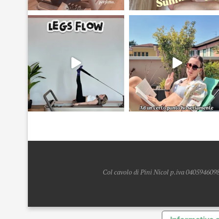
Col cavolo di Pini Nicol p.iva 0405946098