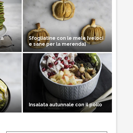
za
Sfogliatine con le mele [veloci
e sane per la merenda]
Insalata autunnale con il pollo