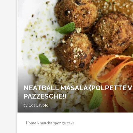
NEATBALL MASALA (POLPETTE V
PAZZESCHE!)
by
Col Cavolo
Home
»
matcha sponge cake