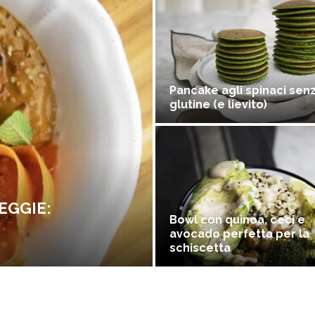
Pancake agli spinaci sen
glutine (e lievito)
EGGIE:
Bowl con quinoa, ceci e
avocado perfetta per la
schiscetta