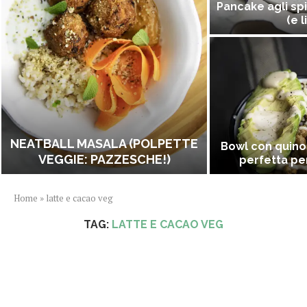
Pancake agli spi
(e l
NEATBALL MASALA (POLPETTE
Bowl con quino
VEGGIE: PAZZESCHE!)
perfetta per
Home
»
latte e cacao veg
TAG:
LATTE E CACAO VEG