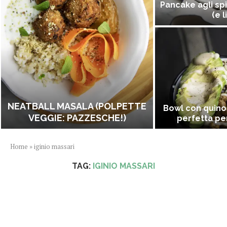
Pancake agli spi
(e l
NEATBALL MASALA (POLPETTE
Bowl con quino
VEGGIE: PAZZESCHE!)
perfetta per
Home
»
iginio massari
TAG:
IGINIO MASSARI