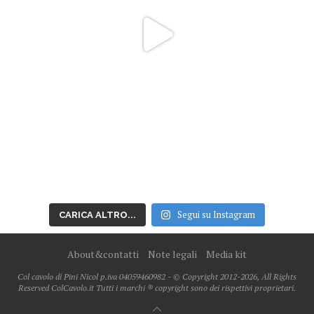
Segui su Instagram
CARICA ALTRO...
About&contatti
Note legali
Media kit
Col cavolo di Pini Nicol p.iva 04059460982 - © Copyright 2012-2026, All Rights
Reserved ColCavolo.it Tutti i marchi ® copyright sono dei rispettivi proprietari.