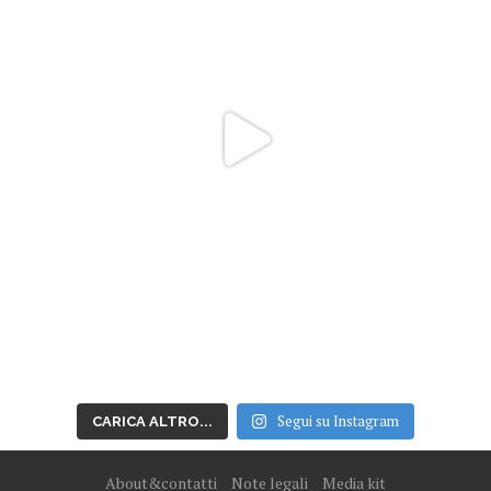
Segui su Instagram
CARICA ALTRO...
About&contatti
Note legali
Media kit