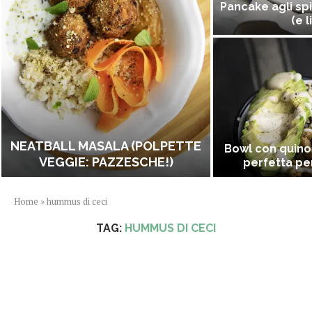
Pancake agli spi
(e l
NEATBALL MASALA (POLPETTE
Bowl con quino
VEGGIE: PAZZESCHE!)
perfetta per
Home
»
hummus di ceci
TAG:
HUMMUS DI CECI