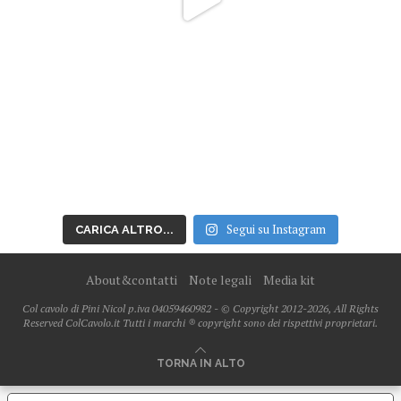
Segui su Instagram
CARICA ALTRO...
About&contatti
Note legali
Media kit
Col cavolo di Pini Nicol p.iva 04059460982 - © Copyright 2012-2026, All Rights
Reserved ColCavolo.it Tutti i marchi ® copyright sono dei rispettivi proprietari.
TORNA IN ALTO