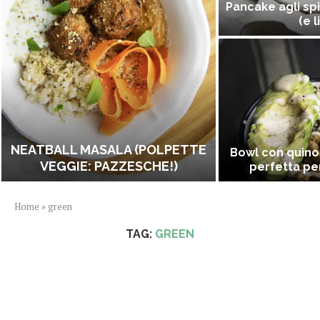
Pancake agli spi
(e l
NEATBALL MASALA (POLPETTE
Bowl con quino
VEGGIE: PAZZESCHE!)
perfetta per
Home
»
green
TAG:
GREEN