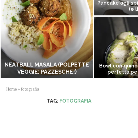
Pancake agli spi
(e l
NEATBALL MASALA (POLPETTE
Bowl con quino
VEGGIE: PAZZESCHE!)
perfetta per
Home
»
fotografia
TAG:
FOTOGRAFIA