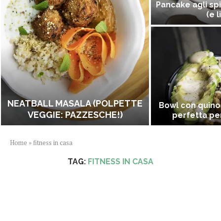
Pancake agli spi
(e l
NEATBALL MASALA (POLPETTE
Bowl con quino
VEGGIE: PAZZESCHE!)
perfetta per
Home
»
fitness in casa
TAG:
FITNESS IN CASA