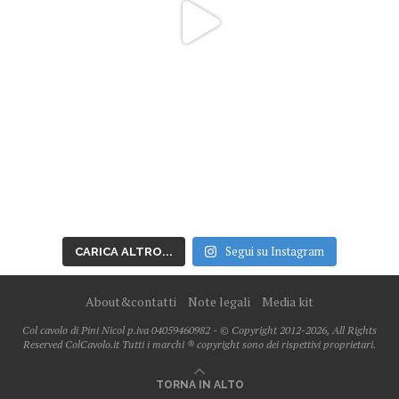
Segui su Instagram
CARICA ALTRO...
About&contatti
Note legali
Media kit
Col cavolo di Pini Nicol p.iva 04059460982 - © Copyright 2012-2026, All Rights
Reserved ColCavolo.it Tutti i marchi ® copyright sono dei rispettivi proprietari.
TORNA IN ALTO