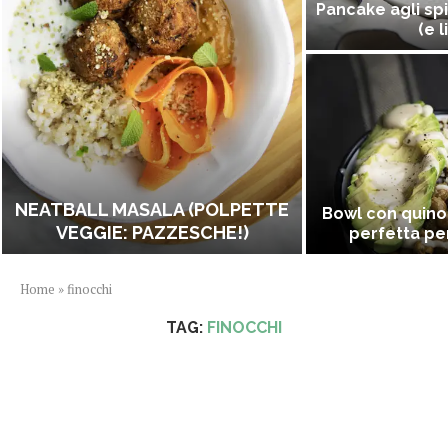
Pancake agli spi
(e l
NEATBALL MASALA (POLPETTE
Bowl con quino
VEGGIE: PAZZESCHE!)
perfetta per
Home
»
finocchi
TAG:
FINOCCHI