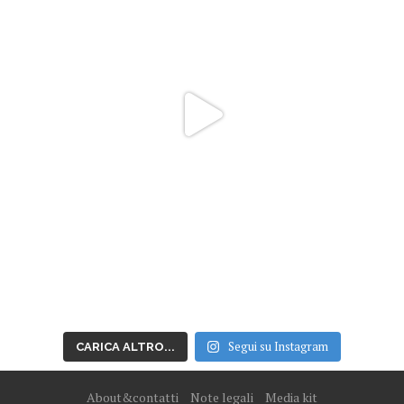
Segui su Instagram
CARICA ALTRO...
About&contatti
Note legali
Media kit