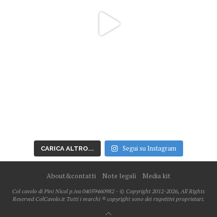
Segui su Instagram
CARICA ALTRO...
About&contatti
Note legali
Media kit
Col cavolo di Pini Nicol p.iva 04059460982 - © Copyright 2012-2026, All Rights
Reserved ColCavolo.it Tutti i marchi ® copyright sono dei rispettivi proprietari.