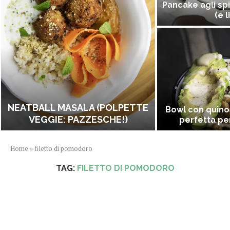
Pancake agli spi
(e l
NEATBALL MASALA (POLPETTE
Bowl con quino
VEGGIE: PAZZESCHE!)
perfetta per
Home
»
filetto di pomodoro
TAG:
FILETTO DI POMODORO