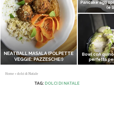
Pancake agli spi
(e l
NEATBALL MASALA (POLPETTE
Bowl con quino
VEGGIE: PAZZESCHE!)
perfetta per
Home
»
dolci di Natale
TAG:
DOLCI DI NATALE