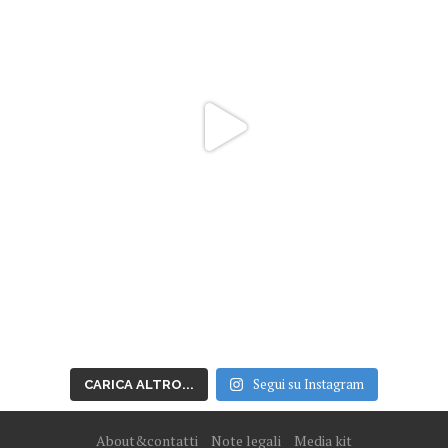
Segui su Instagram
CARICA ALTRO...
About&contatti
Note legali
Media kit