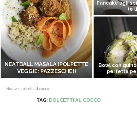
Pancake agli spi
(e l
NEATBALL MASALA (POLPETTE
Bowl con quino
VEGGIE: PAZZESCHE!)
perfetta per
Home
»
dolcetti al cocco
TAG:
DOLCETTI AL COCCO