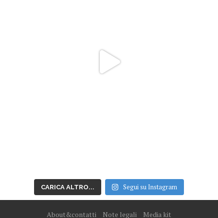
Segui su Instagram
CARICA ALTRO...
About&contatti
Note legali
Media kit