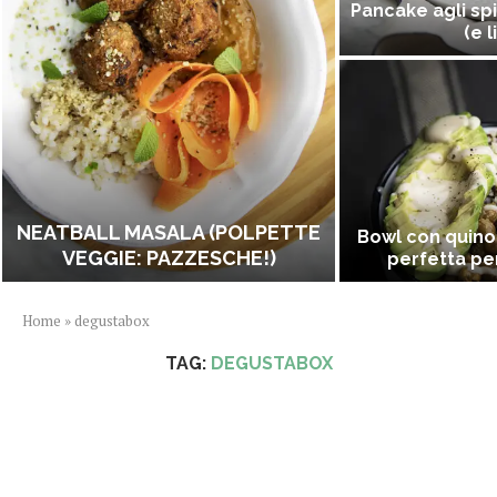
Pancake agli spi
(e l
NEATBALL MASALA (POLPETTE
Bowl con quino
VEGGIE: PAZZESCHE!)
perfetta per
Home
»
degustabox
TAG:
DEGUSTABOX