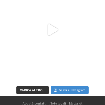
Segui su Instagram
CARICA ALTRO...
About&contatti
Note legali
Media kit