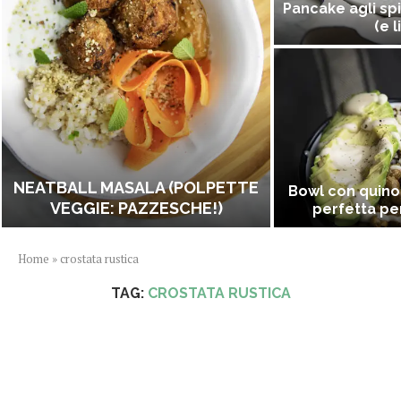
Pancake agli spi
(e l
NEATBALL MASALA (POLPETTE
Bowl con quino
VEGGIE: PAZZESCHE!)
perfetta per
Home
»
crostata rustica
TAG:
CROSTATA RUSTICA