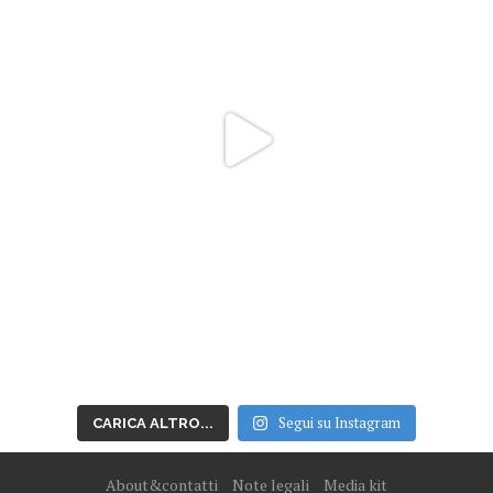
Segui su Instagram
CARICA ALTRO...
About&contatti
Note legali
Media kit