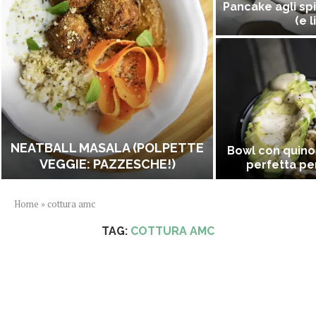
Pancake agli spi
(e l
NEATBALL MASALA (POLPETTE
Bowl con quino
VEGGIE: PAZZESCHE!)
perfetta per
Home
»
cottura amc
TAG:
COTTURA AMC