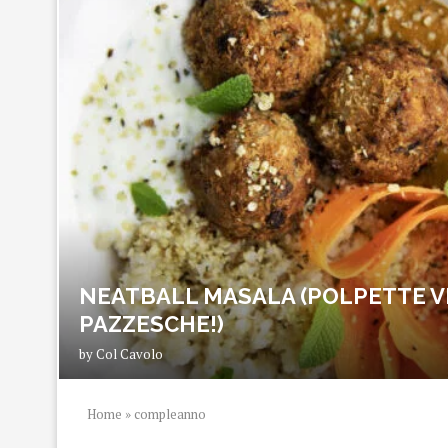
NEATBALL MASALA (POLPETTE V
PAZZESCHE!)
by
Col Cavolo
Home
»
compleanno