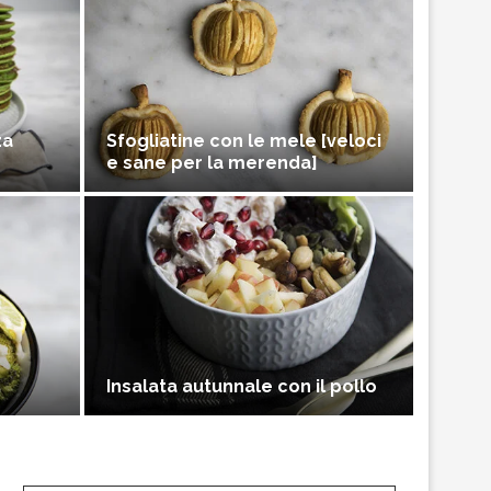
za
Sfogliatine con le mele [veloci
e sane per la merenda]
Insalata autunnale con il pollo