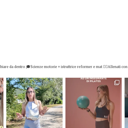
biare da dentro
🎓Scienze motorie + istruttrice reformer e mat
👇🏻Allenati co