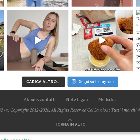
Segui su Instagram
CARICA ALTRO...
About&contatti
Note legali
Media kit
2 - © Copyright 2012-2026, All Rights Reserved ColCavolo.it Tutti i marchi ® 
TORNA IN ALTO