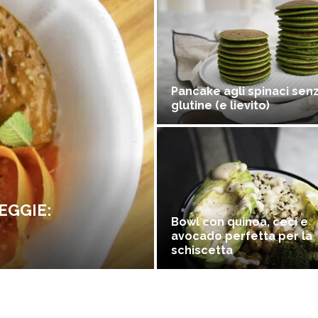
Pancake agli spinaci sen
glutine (e lievito)
EGGIE:
Bowl con quinoa, ceci e
avocado perfetta per la
schiscetta