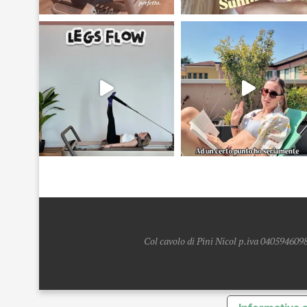
Col cavolo di Pini Nicol p.iva 0405946098