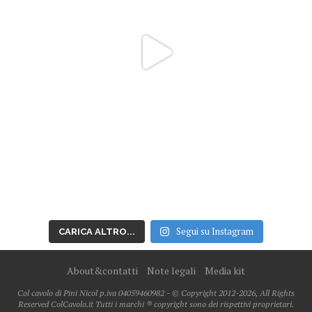
Segui su Instagram
CARICA ALTRO...
About&contatti
Note legali
Media kit
Col cavolo di Pini Nicol p.iva 04059460982 - © Copyright 2012-2026, All Rights
Reserved ColCavolo.it Tutti i marchi ® copyright sono dei rispettivi proprietari.