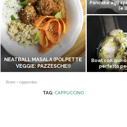
Pancake agli spi
(e l
NEATBALL MASALA (POLPETTE
Bowl con quino
VEGGIE: PAZZESCHE!)
perfetta per
Home
»
cappuccino
TAG:
CAPPUCCINO