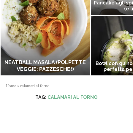
Pancake agli spi
(e l
NEATBALL MASALA (POLPETTE
Bowl con quino
VEGGIE: PAZZESCHE!)
perfetta per
Home
»
calamari al forno
TAG:
CALAMARI AL FORNO