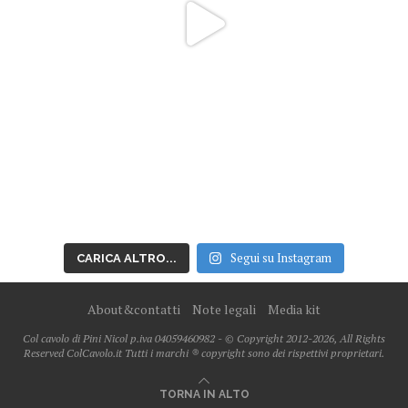
Segui su Instagram
CARICA ALTRO...
About&contatti
Note legali
Media kit
Col cavolo di Pini Nicol p.iva 04059460982 - © Copyright 2012-2026, All Rights
Reserved ColCavolo.it Tutti i marchi ® copyright sono dei rispettivi proprietari.
TORNA IN ALTO