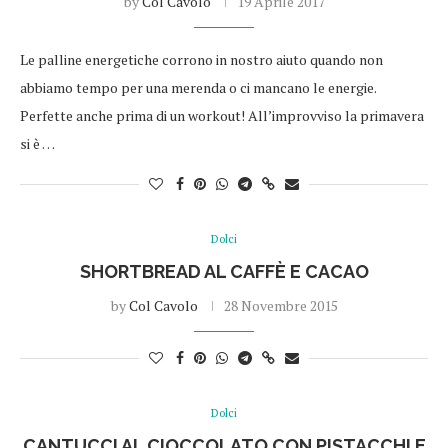
by
Col Cavolo
19 Aprile 2017
Le palline energetiche corrono in nostro aiuto quando non
abbiamo tempo per una merenda o ci mancano le energie.
Perfette anche prima di un workout! All’improvviso la primavera
si è …
Dolci
SHORTBREAD AL CAFFÈ E CACAO
by
Col Cavolo
28 Novembre 2015
Dolci
CANTUCCI AL CIOCCOLATO CON PISTACCHI E