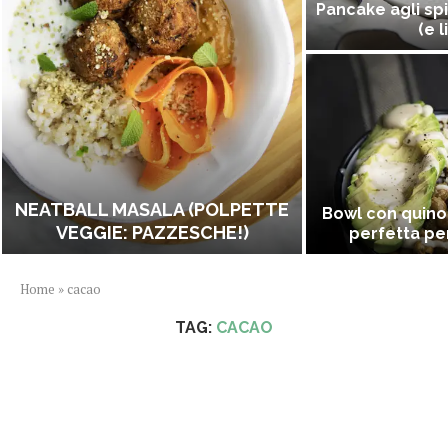
Pancake agli spi
(e l
NEATBALL MASALA (POLPETTE
Bowl con quino
VEGGIE: PAZZESCHE!)
perfetta per
Home
»
cacao
TAG:
CACAO