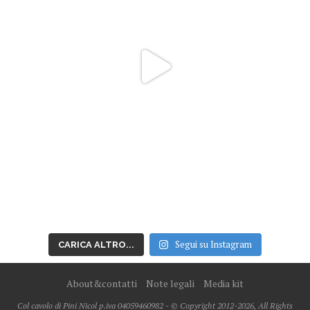
Segui su Instagram
CARICA ALTRO...
About&contatti
Note legali
Media kit
Col cavolo di Pini Nicol p.iva 04059460982 - © Copyright 2012-2026, All Rights