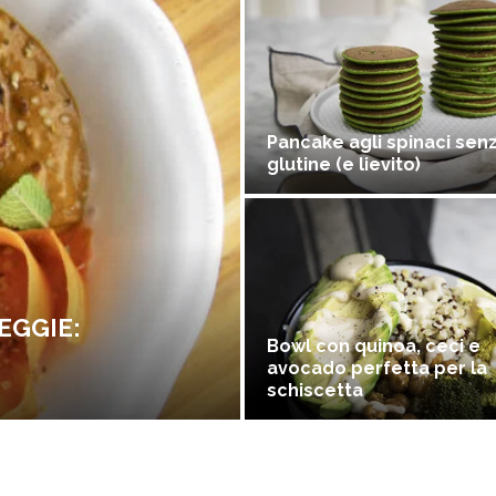
Pancake agli spinaci sen
glutine (e lievito)
EGGIE:
Bowl con quinoa, ceci e
avocado perfetta per la
schiscetta