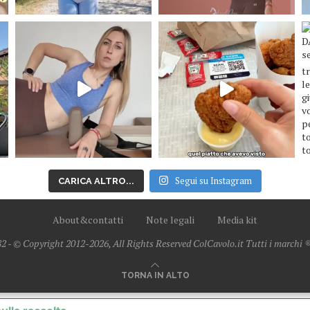
Segui su Instagram
CARICA ALTRO...
About&contatti
Note legali
Media kit
2 - © Copyright 2012-2026, All Rights Reserved ColCavolo.it Tutti i marchi ® 
TORNA IN ALTO