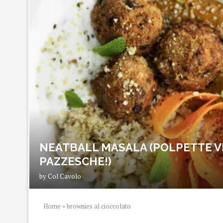
NEATBALL MASALA (POLPETTE V
PAZZESCHE!)
by
Col Cavolo
Home
»
brownies al cioccolato