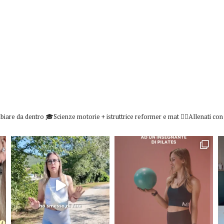
biare da dentro
🎓Scienze motorie + istruttrice reformer e mat
👇🏻Allenati co