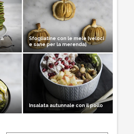
za
Sfogliatine con le mele [veloci
e sane per la merenda]
Insalata autunnale con il pollo