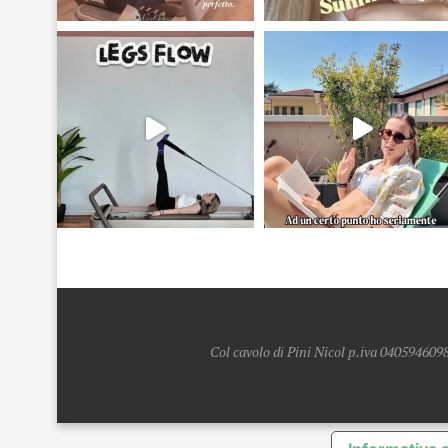
Col cavolo di Pini Nicol p.iva 0405946098