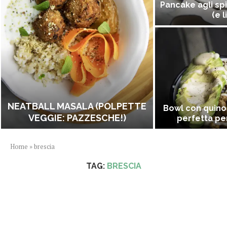
Pancake agli spi
(e l
NEATBALL MASALA (POLPETTE
Bowl con quino
VEGGIE: PAZZESCHE!)
perfetta per
Home
»
brescia
TAG:
BRESCIA