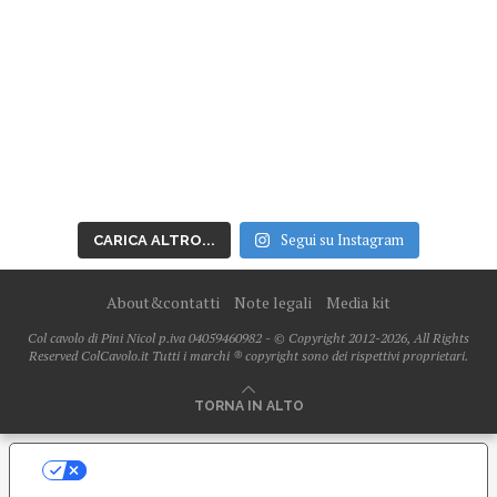
Segui su Instagram
CARICA ALTRO...
About&contatti
Note legali
Media kit
Col cavolo di Pini Nicol p.iva 04059460982 - © Copyright 2012-2026, All Rights
Reserved ColCavolo.it Tutti i marchi ® copyright sono dei rispettivi proprietari.
TORNA IN ALTO
LE TUE PREFERENZE RELATIVE ALLA
PRIVACY