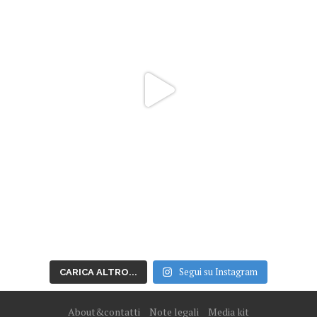
Segui su Instagram
CARICA ALTRO...
About&contatti
Note legali
Media kit