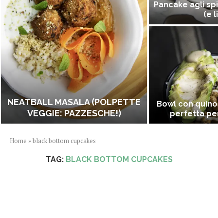
Pancake agli spi
(e l
NEATBALL MASALA (POLPETTE
Bowl con quino
VEGGIE: PAZZESCHE!)
perfetta per
Home
»
black bottom cupcakes
TAG:
BLACK BOTTOM CUPCAKES