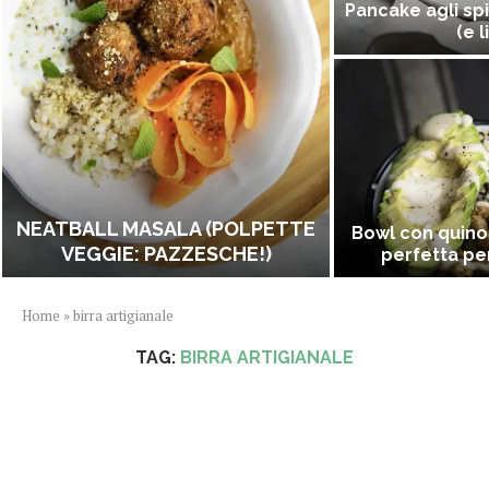
Pancake agli spi
(e l
NEATBALL MASALA (POLPETTE
Bowl con quino
VEGGIE: PAZZESCHE!)
perfetta per
Home
»
birra artigianale
TAG:
BIRRA ARTIGIANALE