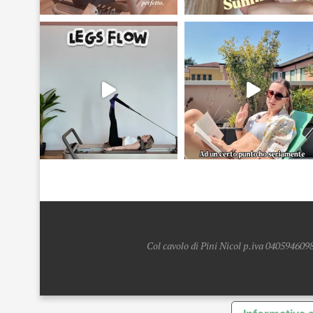
Col cavolo di Pini Nicol p.iva 0405946098