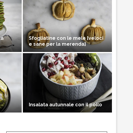
za
Sfogliatine con le mele [veloci
e sane per la merenda]
Insalata autunnale con il pollo