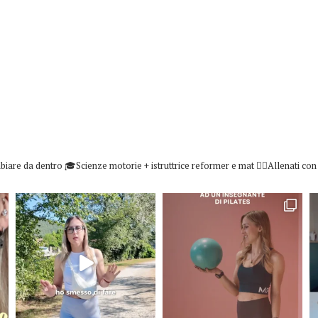
biare da dentro
🎓Scienze motorie + istruttrice reformer e mat
👇🏻Allenati co