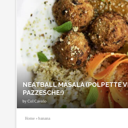
NEATBALL MASALA (POLPETTE V
PAZZESCHE!)
by
Col Cavolo
Home
»
banana