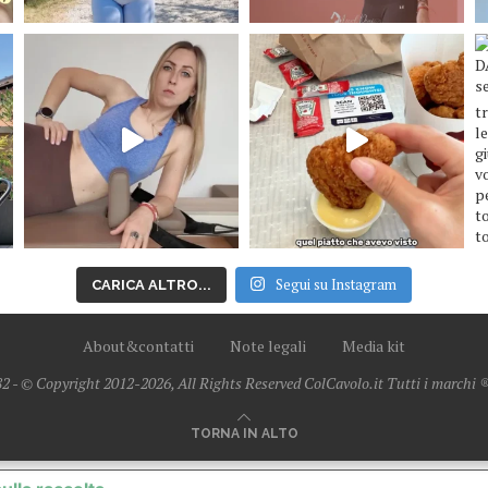
Segui su Instagram
CARICA ALTRO...
About&contatti
Note legali
Media kit
2 - © Copyright 2012-2026, All Rights Reserved ColCavolo.it Tutti i marchi ® 
TORNA IN ALTO