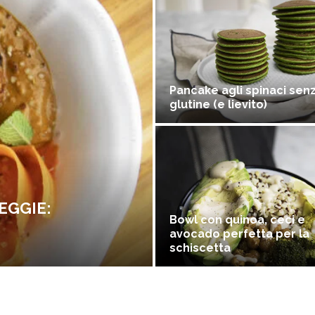
Pancake agli spinaci sen
glutine (e lievito)
EGGIE:
Bowl con quinoa, ceci e
avocado perfetta per la
schiscetta