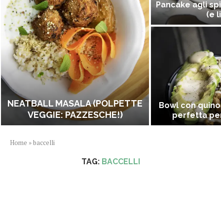
Pancake agli spi
(e l
NEATBALL MASALA (POLPETTE
Bowl con quino
VEGGIE: PAZZESCHE!)
perfetta per
Home
»
baccelli
TAG:
BACCELLI