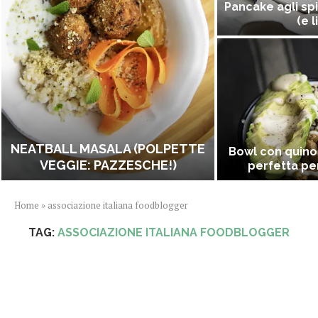
Pancake agli spi
(e l
NEATBALL MASALA (POLPETTE
Bowl con quino
VEGGIE: PAZZESCHE!)
perfetta per
Home
»
associazione italiana foodblogger
TAG:
ASSOCIAZIONE ITALIANA FOODBLOGGER