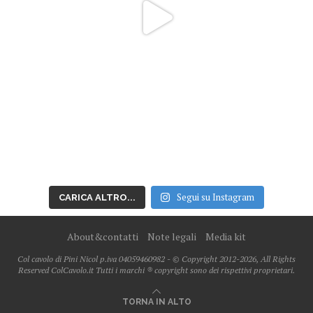
Segui su Instagram
CARICA ALTRO...
About&contatti
Note legali
Media kit
Col cavolo di Pini Nicol p.iva 04059460982 - © Copyright 2012-2026, All Rights
Reserved ColCavolo.it Tutti i marchi ® copyright sono dei rispettivi proprietari.
TORNA IN ALTO