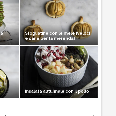
za
Sfogliatine con le mele [veloci
e sane per la merenda]
Insalata autunnale con il pollo