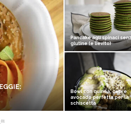
Pancake agli spinaci sen
glutine (e lievito)
EGGIE:
Bowl con quinoa, ceci e
avocado perfetta per la
schiscetta
e_01