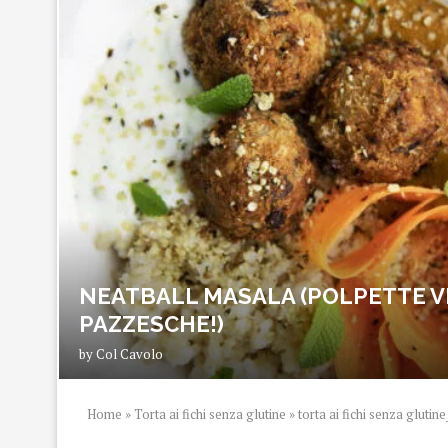
NEATBALL MASALA (POLPETTE V
PAZZESCHE!)
by
Col Cavolo
Home
»
Torta ai fichi senza glutine
»
torta ai fichi senza glutin