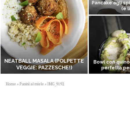
Pancake agli spi
(e l
NEATBALL MASALA (POLPETTE
Bowl con quino
VEGGIE: PAZZESCHE!)
perfetta per
Home
»
Panini al miele
»
IMG_9192