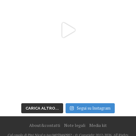
Segui su Instagram
CARICA ALTRO...
About&contatti
Note legali
Media kit
Col cavolo di Pini Nicol p.iva 04059460982 - © Copyright 2012-2026, All Rights