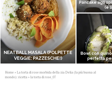
Pancake agli spi
(e l
NEATBALL MASALA (POLPETTE
Bowl con quino
VEGGIE: PAZZESCHE!)
perfetta per
Home
»
La torta di rose morbida della zia Delia (la più buona al
mondo): ricetta
»
la torta di rose_07