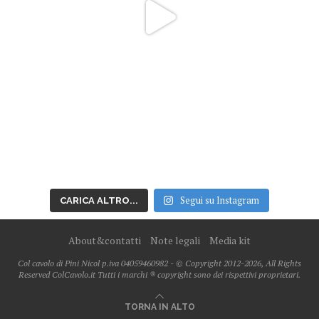
Segui su Instagram
CARICA ALTRO...
About&contatti
Note legali
Media kit
Col cavolo di Pini Nicol p.iva 04059460982 - © Copyright 2012-2026, All Rights
Reserved ColCavolo.it Tutti i marchi ® copyright sono dei rispettivi proprietari.
TORNA IN ALTO