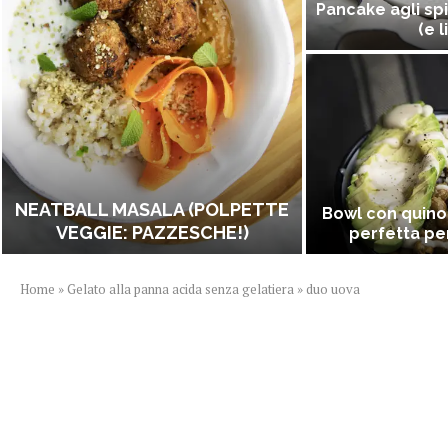
Pancake agli spi
(e l
NEATBALL MASALA (POLPETTE
Bowl con quino
VEGGIE: PAZZESCHE!)
perfetta per
Home
»
Gelato alla panna acida senza gelatiera
»
duo uova