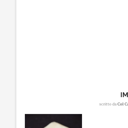
I
scritto da
Col C