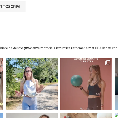
biare da dentro
🎓Scienze motorie + istruttrice reformer e mat
👇🏻Allenati co