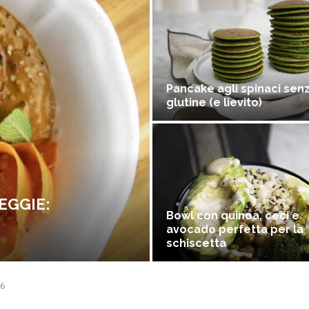
Pancake agli spinaci sen
glutine (e lievito)
EGGIE:
Bowl con quinoa, ceci e
avocado perfetta per la
schiscetta
6