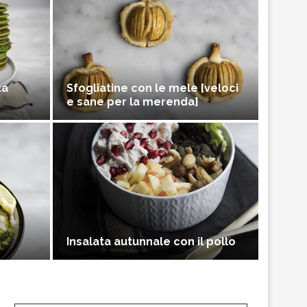
za
Sfogliatine con le mele [veloci
e sane per la merenda]
Insalata autunnale con il pollo