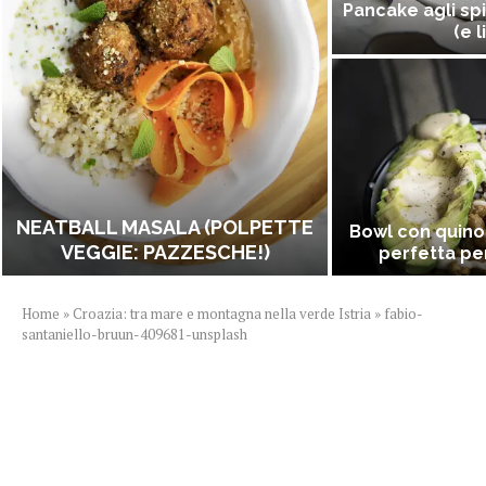
Pancake agli spi
(e l
NEATBALL MASALA (POLPETTE
Bowl con quino
VEGGIE: PAZZESCHE!)
perfetta per
Home
»
Croazia: tra mare e montagna nella verde Istria
»
fabio-
santaniello-bruun-409681-unsplash