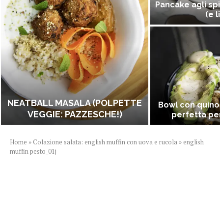
Pancake agli spi
(e l
NEATBALL MASALA (POLPETTE
Bowl con quino
VEGGIE: PAZZESCHE!)
perfetta per
Home
»
Colazione salata: english muffin con uova e rucola
»
english
muffin pesto_01j