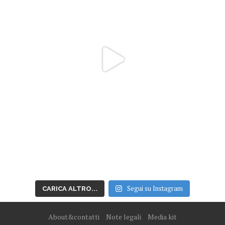
Segui su Instagram
CARICA ALTRO...
About&contatti
Note legali
Media kit