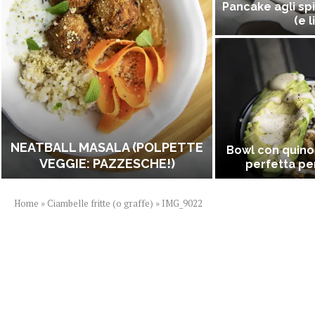
Pancake agli spi
(e l
NEATBALL MASALA (POLPETTE
Bowl con quino
VEGGIE: PAZZESCHE!)
perfetta per
Home
»
Ciambelle fritte (o graffe)
»
IMG_9022