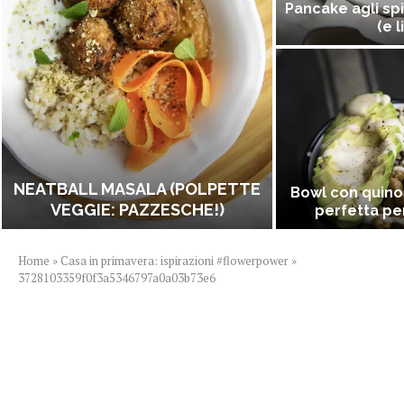
Pancake agli spi
(e l
NEATBALL MASALA (POLPETTE
Bowl con quino
VEGGIE: PAZZESCHE!)
perfetta per
Home
»
Casa in primavera: ispirazioni #flowerpower
»
3728103359f0f3a5346797a0a03b73e6