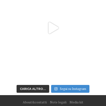
Segui su Instagram
CARICA ALTRO...
About&contatti
Note legali
Media kit